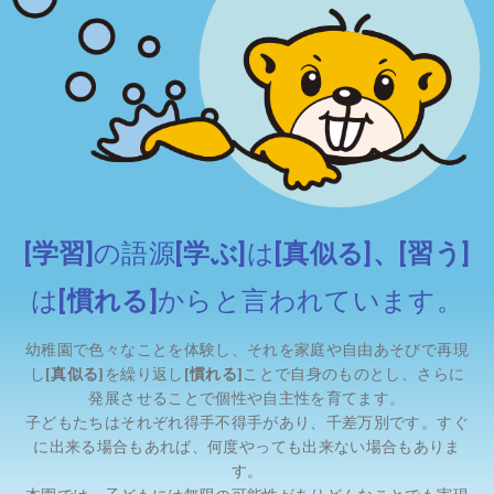
[学習]
の語源
[学ぶ]
は
[真似る]、[習う]
は
[慣れる]
からと言われています。
幼稚園で色々なことを体験し、それを家庭や自由あそびで再現
し
[真似る]
を繰り返し
[慣れる]
ことで自身のものとし、さらに
発展させることで個性や自主性を育てます。
子どもたちはそれぞれ得手不得手があり、千差万別です。すぐ
に出来る場合もあれば、何度やっても出来ない場合もありま
す。