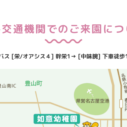
共交通機関での
ご来園につ
バス [栄/オアシス４] 幹栄1→ [中味腕] 下車徒歩